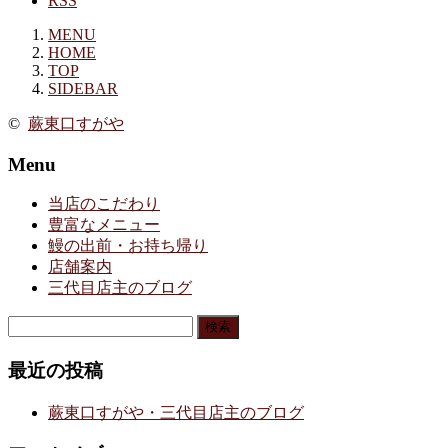
RSS
MENU
HOME
TOP
SIDEBAR
©
蕨東口すがや
Menu
当店のこだわり
豊富なメニュー
鰻の出前・お持ち帰り
店舗案内
三代目店主のブログ
検
索:
最近の投稿
蕨東口すがや・三代目店主のブログ