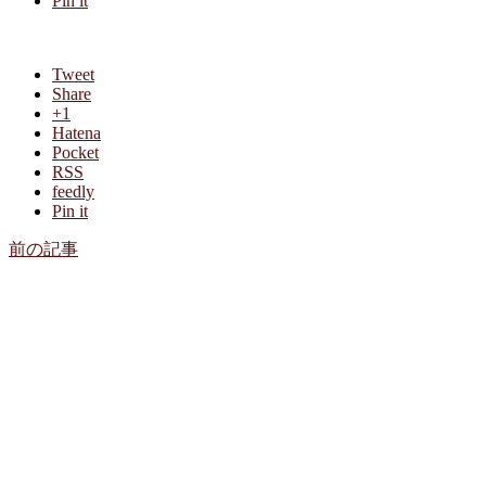
Pin it
Tweet
Share
+1
Hatena
Pocket
RSS
feedly
Pin it
前の記事