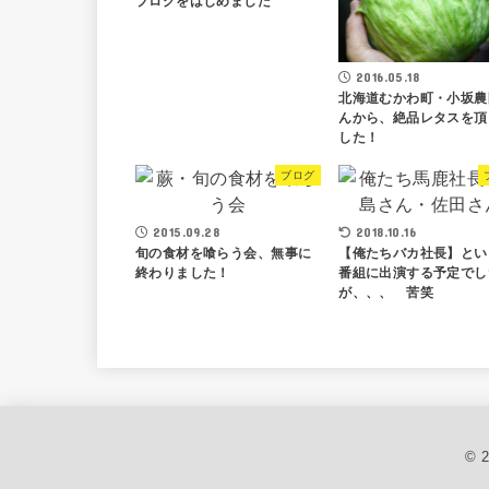
ブログをはじめました
2016.05.18
北海道むかわ町・小坂農
んから、絶品レタスを頂
した！
ブログ
2015.09.28
2018.10.16
旬の食材を喰らう会、無事に
【俺たちバカ社長】とい
終わりました！
番組に出演する予定でし
が、、、 苦笑
© 