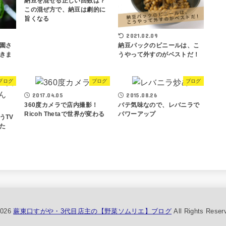
納豆を混ぜる正しい回数は？
この混ぜ方で、納豆は劇的に
旨くなる
2021.02.09
園さ
納豆パックのビニールは、こ
きま
うやって外すのがベストだ！
ブログ
ブログ
ブログ
2017.04.05
2015.08.26
360度カメラで店内撮影！
バテ気味なので、レバニラで
Ricoh Thetaで世界が変わる
パワーアップ
うTV
た
2026
蕨東口すがや・3代目店主の【野菜ソムリエ】ブログ
All Rights Reser