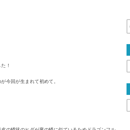
した！
のが今回が生まれて初めて。
果皮の鱗状のヒダが竜の鱗に似ているためドラゴンフル