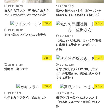
2015.08.29
2020.02.13
友人から頂いた「究極のさぬきう
意外と知らないネタ【ピーマンを
どん」が絶品だったというお話
簡単キレイに下処理する切り方】
ブログ
ブログ
2015.08.02
お持ち込みワインでのお食事会
2018.10.16
【俺たちバカ社長】というTV番組
に出演する予定でしたが、、、
苦笑
ブログ
ブログ
2015.07.28
2016.09.18
沖縄産・島バナナ
今すぐ試したい！秋刀魚（サン
マ）の塩焼きを、劇的に食べやす
くする裏技！
ブログ
ブログ
2015.10.16
2016.10.24
今年もカキフライ、始めました
贈答やプレゼントにオススメ！
【超高級フルーツ・果物】のまと
め