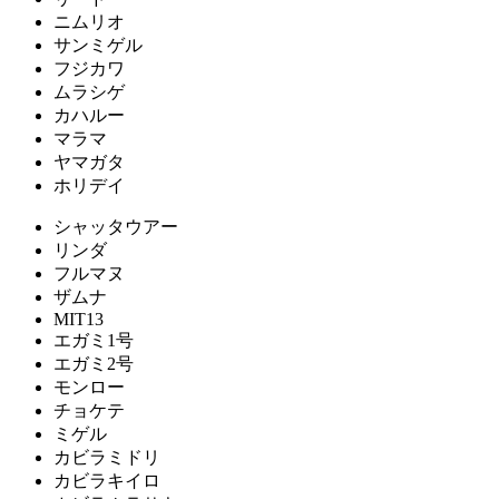
ニムリオ
サンミゲル
フジカワ
ムラシゲ
カハルー
マラマ
ヤマガタ
ホリデイ
シャッタウアー
リンダ
フルマヌ
ザムナ
MIT13
エガミ1号
エガミ2号
モンロー
チョケテ
ミゲル
カビラミドリ
カビラキイロ