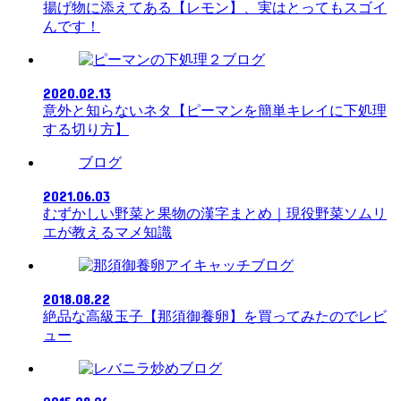
揚げ物に添えてある【レモン】、実はとってもスゴイ
んです！
ブログ
2020.02.13
意外と知らないネタ【ピーマンを簡単キレイに下処理
する切り方】
ブログ
2021.06.03
むずかしい野菜と果物の漢字まとめ｜現役野菜ソムリ
エが教えるマメ知識
ブログ
2018.08.22
絶品な高級玉子【那須御養卵】を買ってみたのでレビ
ュー
ブログ